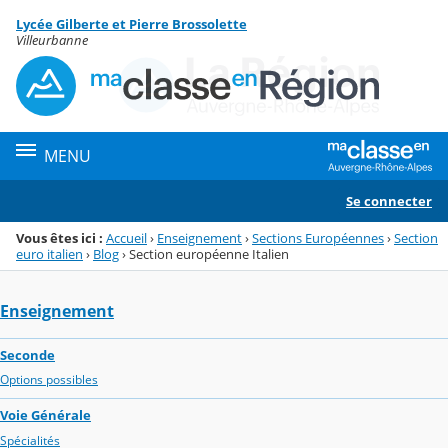
Panneau de gestion des cookies
Lycée Gilberte et Pierre Brossolette
Menu de la rubrique
Contenu
Villeurbanne
MENU
Se connecter
Vous êtes ici :
Accueil
›
Enseignement
›
Sections Européennes
›
Section
euro italien
›
Blog
›
Section européenne Italien
Enseignement
Seconde
Options possibles
Voie Générale
Spécialités