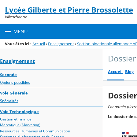
Panneau de gestion des cookies
Lycée Gilberte et Pierre Brossolette
Menu de la rubrique
Contenu
Villeurbanne
MENU
Vous êtes ici :
Accueil
›
Enseignement
›
Section binationale allemande A
Dossier
Enseignement
Accueil
Blog
Seconde
Options possibles
Dossier
Voie Générale
Spécialités
Par admin pierre
Voie Technologique
Le dossier de 
Gestion et Finance
Mercatique (Marketing)
Ressources Humaines et Communication
Systèmes d'Information et de Gestion