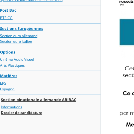
Post Bac
BTS CG
Sections Européennes
Section euro allemand
Section euro italien
Options
Cinéma Audio Visuel
Arts Plastiques
Matières
EPS
Espagnol
Section binationale allemande ABIBAC
Informations
Dossier de candidature