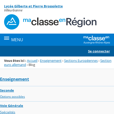
Panneau de gestion des cookies
Lycée Gilberte et Pierre Brossolette
Menu de la rubrique
Contenu
Villeurbanne
MENU
Se connecter
Vous êtes ici :
Accueil
›
Enseignement
›
Sections Européennes
›
Section
euro allemand
›
Blog
Enseignement
Seconde
Options possibles
Voie Générale
Spécialités