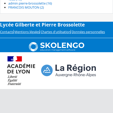
admin pierre-brossolette (16)
FRANCOIS MOUTON (2)
Lycée Gilberte et Pierre Brossolette
Contacts
Mentions légales
Chartes d'utilisation
Données personnelles