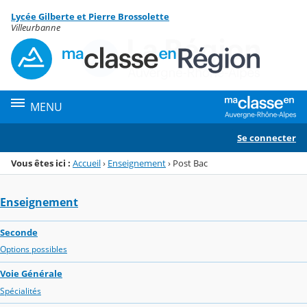
Panneau de gestion des cookies
Lycée Gilberte et Pierre Brossolette
Menu de la rubrique
Contenu
Villeurbanne
MENU
Se connecter
Vous êtes ici :
Accueil
›
Enseignement
›
Post Bac
Enseignement
Seconde
Options possibles
Voie Générale
Spécialités