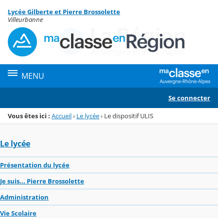
Panneau de gestion des cookies
Lycée Gilberte et Pierre Brossolette
Menu de la rubrique
Contenu
Villeurbanne
MENU
Se connecter
Vous êtes ici :
Accueil
›
Le lycée
›
Le dispositif ULIS
Le lycée
Présentation du lycée
Je suis... Pierre Brossolette
Administration
Vie Scolaire