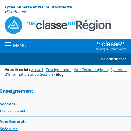
Panneau de gestion des cookies
Lycée Gilberte et Pierre Brossolette
Menu de la rubrique
Contenu
Villeurbanne
MENU
Se connecter
Vous êtes ici :
Accueil
›
Enseignement
›
Voie Technologique
›
Systèmes
d'Information et de Gestion
›
Blog
Enseignement
Seconde
Options possibles
Voie Générale
Spécialités