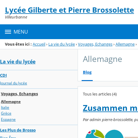
Panneau de gestion des cookies
Lycée Gilberte et Pierre Brossolette
Menu de la rubrique
Contenu
Villeurbanne
MENU
Vous êtes ici :
Accueil
›
La vie du lycée
›
Voyages, Echanges
›
Allemagne
›
Allemagne
La vie du lycée
Blog
CDI
Journal du lycée
Voyages, Echanges
Tous les articles (4)
Allemagne
Zusammen mac
Italie
Grèce
Espagne
Par admin pierre-brossolette, pu
Les Plus de Brosso
Bien-Être