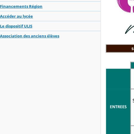
Financements Région
Accéder au lycée
Le dispositif ULIS
Association des anciens élèves