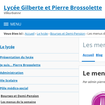
Panneau de gestion des cookies
Lycée Gilberte et Pierre Brossolette
Menu de la rubrique
Contenu
Villeurbanne
MENU
Vous êtes ici :
Accueil
›
Le lycée
›
Bourses et Demi-Pension
›
Les menus d
Les men
Le lycée
Accueil
Blog
Présentation du lycée
Je suis... Pierre Brossolette
Le men
Administration
Vie Scolaire
Par admin pierre
Pôle médico-social
Bourses et Demi-Pension
Les menus de la semaine