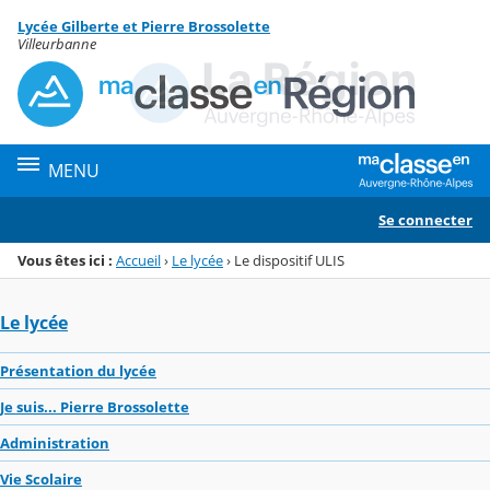
Panneau de gestion des cookies
Lycée Gilberte et Pierre Brossolette
Menu de la rubrique
Contenu
Villeurbanne
MENU
Se connecter
Vous êtes ici :
Accueil
›
Le lycée
›
Le dispositif ULIS
Le lycée
Présentation du lycée
Je suis... Pierre Brossolette
Administration
Vie Scolaire