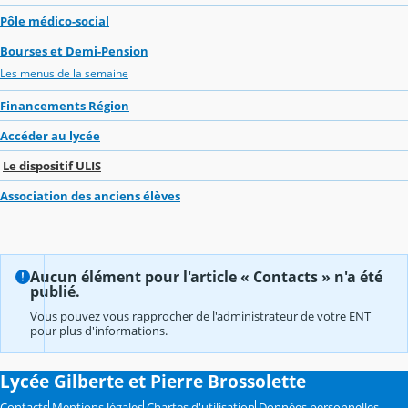
Pôle médico-social
Bourses et Demi-Pension
Les menus de la semaine
Financements Région
Accéder au lycée
Le dispositif ULIS
Association des anciens élèves
Aucun élément pour l'article « Contacts » n'a été
publié.
Vous pouvez vous rapprocher de l'administrateur de votre ENT
pour plus d'informations.
Lycée Gilberte et Pierre Brossolette
Contacts
Mentions légales
Chartes d'utilisation
Données personnelles