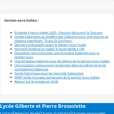
Section euro italien :
Echange Franco-italien 2025 : Partons découvrir la Toscane
Soirée italianistes au théâtre des Célestins pour une oeuvre en
dialecte napolitain: "Pupo Di Zucchero"
Derniers préparatifs avant le départ pour l'Italie
Moment théâtral en italien le jeudi 08/06 à 19h
Deuxième rencontre avec une écrivaine italienne pour la
section Euro
Une écrivaine italienne pour les élèves de la Section Euro Italien
Une occasion unique pour se plonger dans la culture et la vie
quotidienne italiennes
Sortie historique pour les Seconde Italianistes
WWF Sicilia nouveau partenaire de la section Euro Italien
Retour sur le voyage en Sicile
Lycée Gilberte et Pierre Brossolette
Contacts
Mentions légales
Chartes d'utilisation
Données personnelles