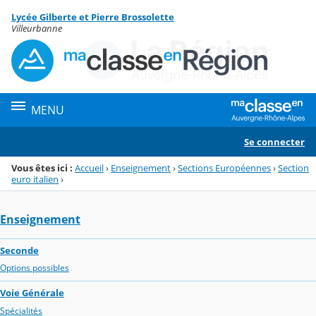
Panneau de gestion des cookies
Lycée Gilberte et Pierre Brossolette
Menu de la rubrique
Contenu
Villeurbanne
MENU
Se connecter
Vous êtes ici :
Accueil
›
Enseignement
›
Sections Européennes
›
Section
euro italien
›
Enseignement
Seconde
Options possibles
Voie Générale
Spécialités