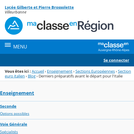
Panneau de gestion des cookies
Lycée Gilberte et Pierre Brossolette
Menu de la rubrique
Contenu
Villeurbanne
MENU
Se connecter
Vous êtes ici :
Accueil
›
Enseignement
›
Sections Européennes
›
Section
euro italien
›
Blog
›
Derniers préparatifs avant le départ pour l'Italie
Enseignement
Seconde
Options possibles
Voie Générale
Spécialités