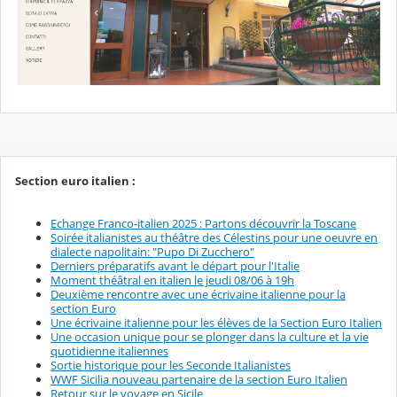
Section euro italien :
Echange Franco-italien 2025 : Partons découvrir la Toscane
Soirée italianistes au théâtre des Célestins pour une oeuvre en
dialecte napolitain: "Pupo Di Zucchero"
Derniers préparatifs avant le départ pour l'Italie
Moment théâtral en italien le jeudi 08/06 à 19h
Deuxième rencontre avec une écrivaine italienne pour la
section Euro
Une écrivaine italienne pour les élèves de la Section Euro Italien
Une occasion unique pour se plonger dans la culture et la vie
quotidienne italiennes
Sortie historique pour les Seconde Italianistes
WWF Sicilia nouveau partenaire de la section Euro Italien
Retour sur le voyage en Sicile