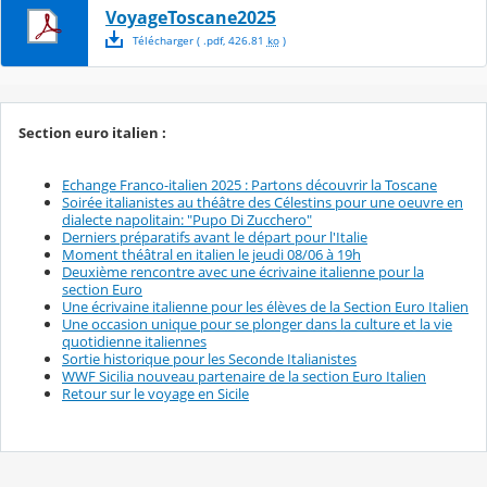
VoyageToscane2025
Télécharger
( .
pdf
,
426.81
ko
)
Section euro italien :
Echange Franco-italien 2025 : Partons découvrir la Toscane
Soirée italianistes au théâtre des Célestins pour une oeuvre en
dialecte napolitain: "Pupo Di Zucchero"
Derniers préparatifs avant le départ pour l'Italie
Moment théâtral en italien le jeudi 08/06 à 19h
Deuxième rencontre avec une écrivaine italienne pour la
section Euro
Une écrivaine italienne pour les élèves de la Section Euro Italien
Une occasion unique pour se plonger dans la culture et la vie
quotidienne italiennes
Sortie historique pour les Seconde Italianistes
WWF Sicilia nouveau partenaire de la section Euro Italien
Retour sur le voyage en Sicile