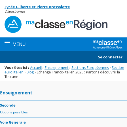
Panneau de gestion des cookies
Lycée Gilberte et Pierre Brossolette
Menu de la rubrique
Contenu
Villeurbanne
MENU
Se connecter
Vous êtes ici :
Accueil
›
Enseignement
›
Sections Européennes
›
Section
euro italien
›
Blog
›
Echange Franco-italien 2025 : Partons découvrir la
Toscane
Enseignement
Seconde
Options possibles
Voie Générale