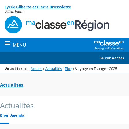
Panneau de gestion des cookies
Lycée Gilberte et Pierre Brossolette
Menu de la rubrique
Contenu
Villeurbanne
MENU
Se connecter
Vous êtes ici :
Accueil
›
Actualités
›
Blog
›
Voyage en Espagne 2025
Actualités
Actualités
Blog
Agenda