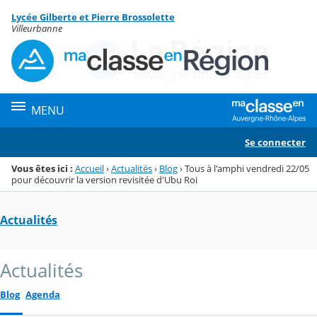
Panneau de gestion des cookies
Lycée Gilberte et Pierre Brossolette
Menu de la rubrique
Contenu
Villeurbanne
MENU
Se connecter
Vous êtes ici :
Accueil
›
Actualités
›
Blog
›
Tous à l'amphi vendredi 22/05
pour découvrir la version revisitée d'Ubu Roi
Actualités
Actualités
Blog
Agenda