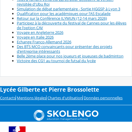
revisitée d'Ubu Roi
Simulation de débat parlementaire - Sortie HGGSP à Lyon 3
Qualification pour les académiques pour l'AS Escalade
Retour sur la Conférence ILYMUN (12-14 mars 2026)
Participez à la découverte du festival de Cannes pour les élèves
de l'option CAV
Voyage en Angleterre 2026
Voyage en Italie 2026
Echange Franco-Allemand 2026
Des BTS MCO convaincants pour présenter des projets
d'entreprise intéressants
Belle 2ème place pour nos joueurs et joueuses de badminton
Victoire des CG1 au tournoi de futsal du lycée
Lycée Gilberte et Pierre Brossolette
Contacts
Mentions légales
Chartes d'utilisation
Données personnelles