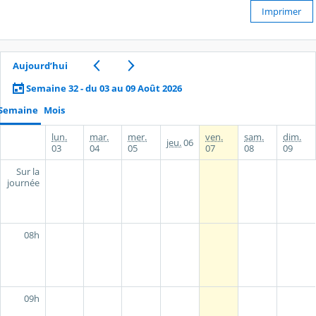
Imprimer
Aujourd’hui
Semaine 32 - du 03 au 09 Août 2026
Semaine
Mois
lun.
mar.
mer.
ven.
sam.
dim.
jeu.
06
03
04
05
07
08
09
Sur la
journée
08h
09h