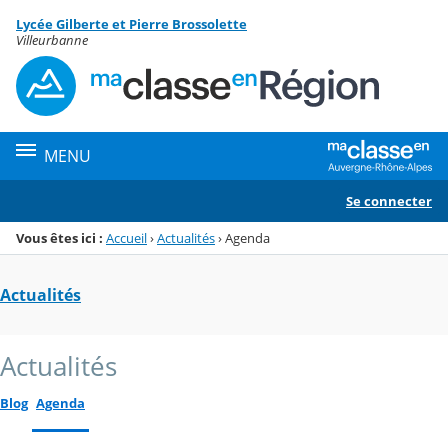
Panneau de gestion des cookies
Lycée Gilberte et Pierre Brossolette
Menu de la rubrique
Contenu
Villeurbanne
MENU
Se connecter
Vous êtes ici :
Accueil
›
Actualités
›
Agenda
Actualités
Actualités
Blog
Agenda