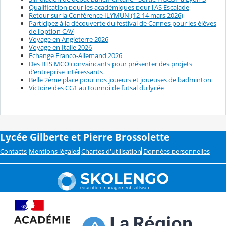
Qualification pour les académiques pour l'AS Escalade
Retour sur la Conférence ILYMUN (12-14 mars 2026)
Participez à la découverte du festival de Cannes pour les élèves
de l'option CAV
Voyage en Angleterre 2026
Voyage en Italie 2026
Echange Franco-Allemand 2026
Des BTS MCO convaincants pour présenter des projets
d'entreprise intéressants
Belle 2ème place pour nos joueurs et joueuses de badminton
Victoire des CG1 au tournoi de futsal du lycée
Lycée Gilberte et Pierre Brossolette
Contacts
Mentions légales
Chartes d'utilisation
Données personnelles