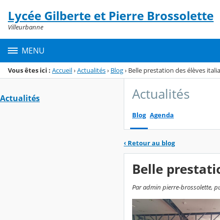
Panneau de gestion des cookies
Lycée Gilberte et Pierre Brossolette
Menu de la rubrique
Contenu
Villeurbanne
MENU
Vous êtes ici :
Accueil
›
Actualités
›
Blog
›
Belle prestation des élèves itali
Actualités
Actualités
Blog
Agenda
‹
Retour au blog
Belle prestati
Par admin pierre-brossolette, pu