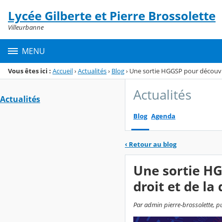
Panneau de gestion des cookies
Lycée Gilberte et Pierre Brossolette
Menu de la rubrique
Contenu
Villeurbanne
MENU
Vous êtes ici :
Accueil
›
Actualités
›
Blog
›
Une sortie HGGSP pour découvri
Actualités
Actualités
Blog
Agenda
‹
Retour au blog
Une sortie HG
droit et de l
Par admin pierre-brossolette, p