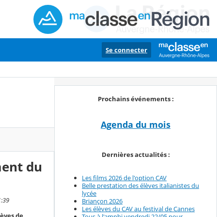
Se connecter
Prochains événements :
Agenda du mois
Dernières actualités :
ment du
Les films 2026 de l'option CAV
Belle prestation des élèves italianistes du
lycée
1:39
Briançon 2026
Les élèves du CAV au festival de Cannes
lèves de
Tous à l'amphi vendredi 22/05 pour