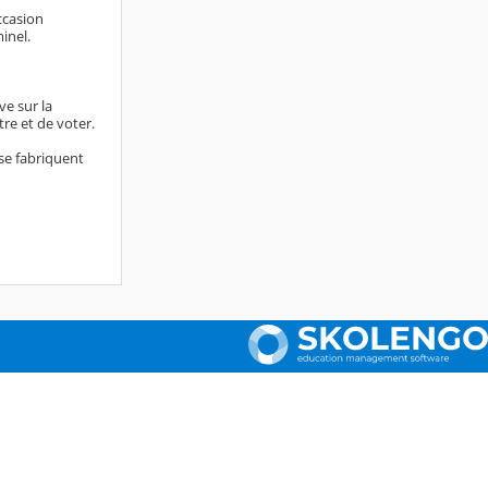
occasion
minel.
ve sur la
re et de voter.
se fabriquent