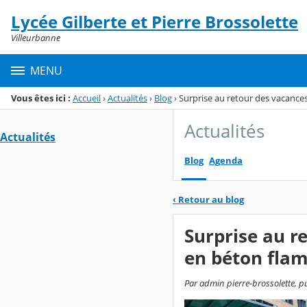
Panneau de gestion des cookies
Lycée Gilberte et Pierre Brossolette
Menu de la rubrique
Contenu
Villeurbanne
MENU
Vous êtes ici :
Accueil
›
Actualités
›
Blog
›
Surprise au retour des vacance
Actualités
Actualités
Blog
Agenda
‹
Retour au blog
Surprise au r
en béton fla
Par admin pierre-brossolette, p