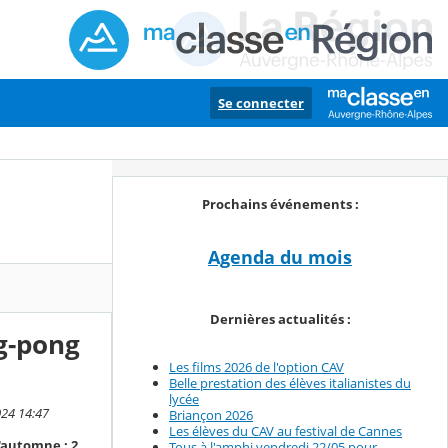
Se connecter
Prochains événements :
Agenda du mois
Dernières actualités :
ng-pong
Les films 2026 de l'option CAV
Belle prestation des élèves italianistes du
lycée
024 14:47
Briançon 2026
Les élèves du CAV au festival de Cannes
'automne : 2
Tous à l'amphi vendredi 22/05 pour