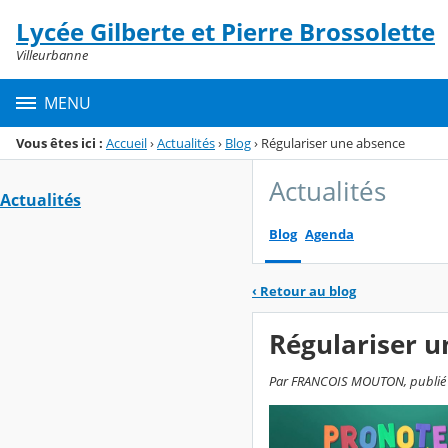
Panneau de gestion des cookies
Lycée Gilberte et Pierre Brossolette
Menu de la rubrique
Contenu
Villeurbanne
MENU
Vous êtes ici :
Accueil
›
Actualités
›
Blog
›
Régulariser une absence
Actualités
Actualités
Blog
Agenda
‹
Retour au blog
Régulariser u
Par FRANCOIS MOUTON, publié le