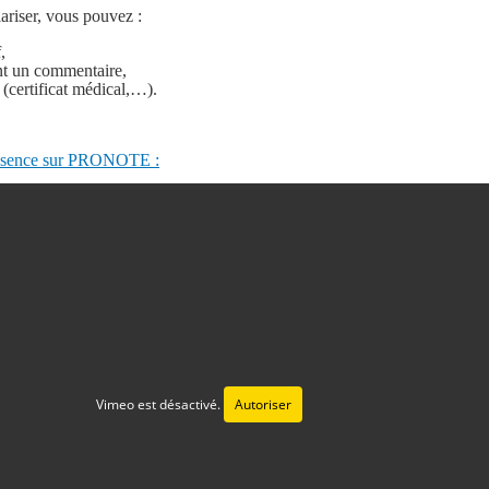
lariser, vous pouvez :
,
nt un commentaire,
f (certificat médical,…).
e absence sur PRONOTE :
Vimeo est désactivé.
Autoriser