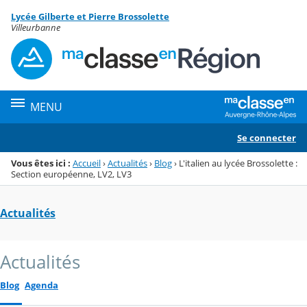
Panneau de gestion des cookies
Lycée Gilberte et Pierre Brossolette
Menu de la rubrique
Contenu
Villeurbanne
MENU
Se connecter
Vous êtes ici :
Accueil
›
Actualités
›
Blog
›
L'italien au lycée Brossolette :
Section européenne, LV2, LV3
Actualités
Actualités
Blog
Agenda