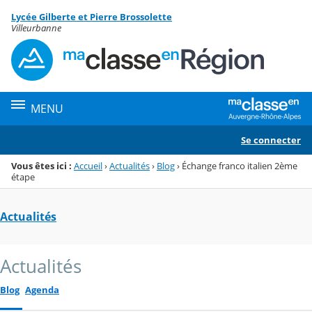
Panneau de gestion des cookies
Lycée Gilberte et Pierre Brossolette
Menu de la rubrique
Contenu
Villeurbanne
MENU
Se connecter
Vous êtes ici :
Accueil
›
Actualités
›
Blog
›
Échange franco italien 2ème
étape
Actualités
Actualités
Blog
Agenda