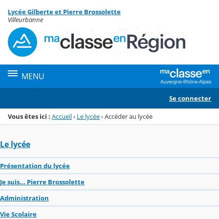
Panneau de gestion des cookies
Lycée Gilberte et Pierre Brossolette
Menu de la rubrique
Contenu
Villeurbanne
MENU
Se connecter
Vous êtes ici :
Accueil
›
Le lycée
›
Accéder au lycée
Le lycée
Présentation du lycée
Je suis... Pierre Brossolette
Administration
Vie Scolaire