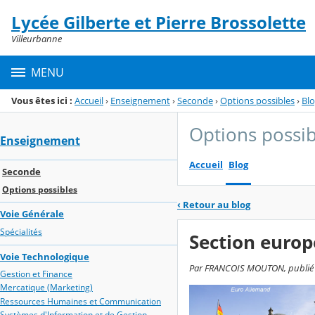
Panneau de gestion des cookies
Lycée Gilberte et Pierre Brossolette
Menu de la rubrique
Contenu
Villeurbanne
MENU
Vous êtes ici :
Accueil
›
Enseignement
›
Seconde
›
Options possibles
›
Bl
Options possib
Enseignement
Accueil
Blog
Seconde
Options possibles
‹
Retour au blog
Voie Générale
Spécialités
Section euro
Voie Technologique
Par FRANCOIS MOUTON, publié le
Gestion et Finance
Mercatique (Marketing)
Ressources Humaines et Communication
Systèmes d'Information et de Gestion