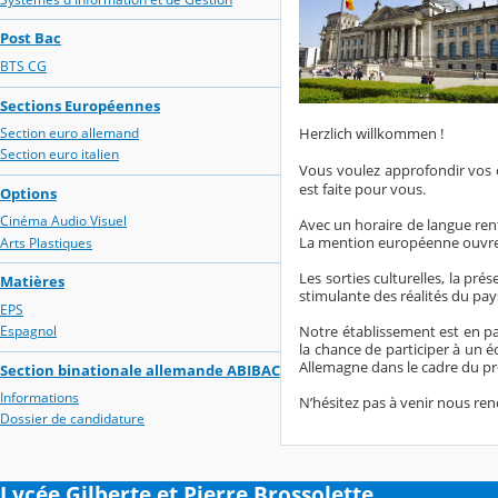
Post Bac
BTS CG
Sections Européennes
Herzlich willkommen
!
Section euro allemand
Section euro italien
Vous voulez approfondir vos c
est faite pour vous.
Options
Cinéma Audio Visuel
Avec un horaire de langue renf
La mention européenne ouvre 
Arts Plastiques
Les sorties culturelles, la pr
Matières
stimulante des réalités du pay
EPS
Notre établissement est en pa
Espagnol
la chance de participer à un é
Allemagne dans le cadre du p
Section binationale allemande ABIBAC
Informations
N’hésitez pas à venir nous re
Dossier de candidature
Lycée Gilberte et Pierre Brossolette