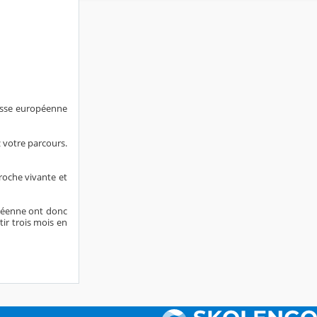
lasse européenne
z votre parcours.
proche vivante et
opéenne ont donc
tir trois mois en