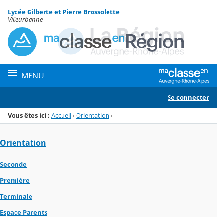
Panneau de gestion des cookies
Lycée Gilberte et Pierre Brossolette
Menu de la rubrique
Contenu
Villeurbanne
MENU
Se connecter
Vous êtes ici :
Accueil
›
Orientation
›
Orientation
Seconde
Première
Terminale
Espace Parents