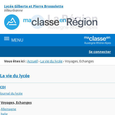
Panneau de gestion des cookies
Lycée Gilberte et Pierre Brossolette
Menu de la rubrique
Contenu
Villeurbanne
MENU
Se connecter
Vous êtes ici :
Accueil
›
La vie du lycée
›
Voyages, Echanges
La vie du lycée
CDI
Journal du lycée
Voyages, Echanges
Allemagne
Italie