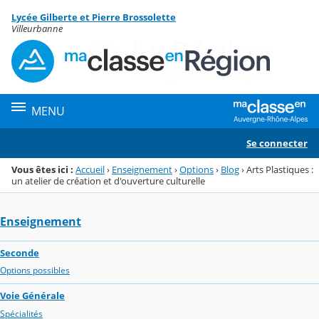
Panneau de gestion des cookies
Lycée Gilberte et Pierre Brossolette
Menu de la rubrique
Contenu
Villeurbanne
MENU
Se connecter
Vous êtes ici :
Accueil
›
Enseignement
›
Options
›
Blog
›
Arts Plastiques :
un atelier de création et d'ouverture culturelle
Enseignement
Seconde
Options possibles
Voie Générale
Spécialités