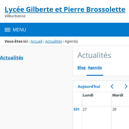
Panneau de gestion des cookies
Lycée Gilberte et Pierre Brossolette
Menu de la rubrique
Contenu
Villeurbanne
MENU
Vous êtes ici :
Accueil
›
Actualités
›
Agenda
Actualités
Actualités
Blog
Agenda
Aujourd’hui
Lundi
Mardi
S31
27
28