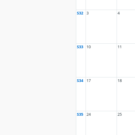
S32
3
4
S33
10
11
S34
17
18
S35
24
25