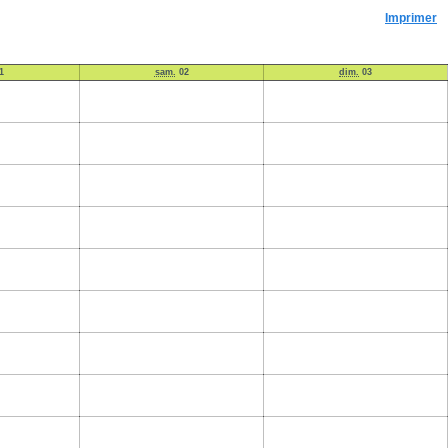
Imprimer
1
sam.
02
dim.
03