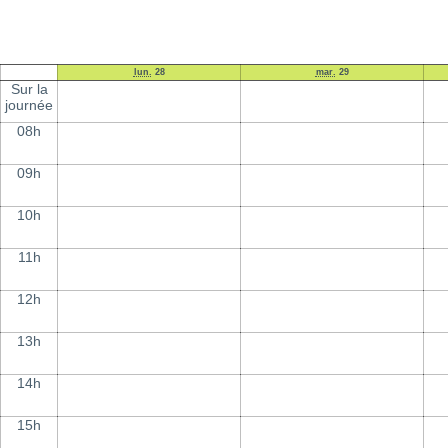
lun.
28
mar.
29
Sur la
journée
08h
09h
10h
11h
12h
13h
14h
15h