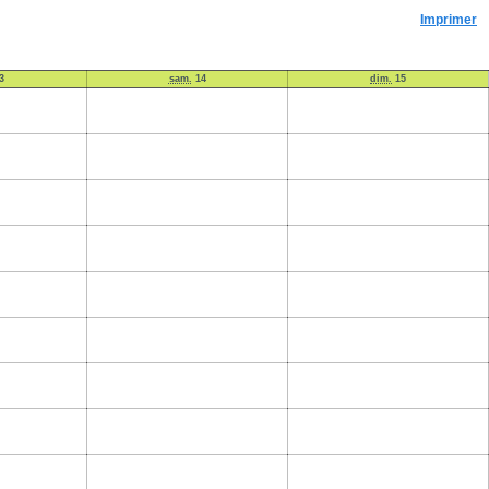
Imprimer
3
sam.
14
dim.
15