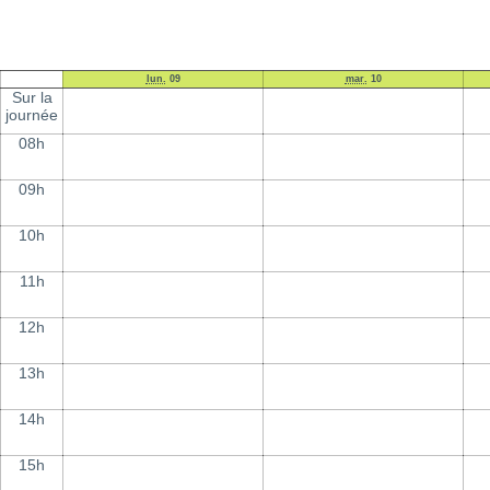
lun.
09
mar.
10
Sur la
journée
08h
09h
10h
11h
12h
13h
14h
15h