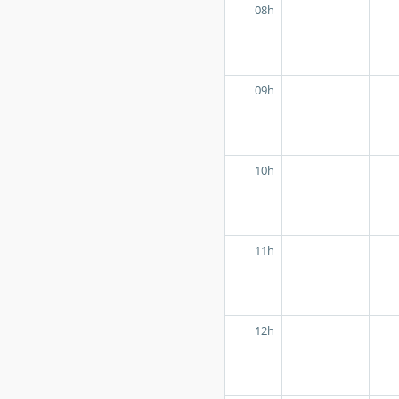
08h
09h
10h
11h
12h