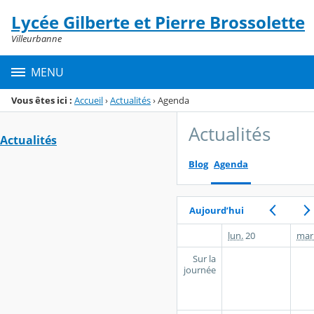
Panneau de gestion des cookies
Lycée Gilberte et Pierre Brossolette
Menu de la rubrique
Contenu
Villeurbanne
MENU
Vous êtes ici :
Accueil
›
Actualités
›
Agenda
Actualités
Actualités
Blog
Agenda
Aujourd’hui
lun.
20
mar
Sur la
journée