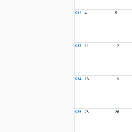
S32
4
5
S33
11
12
S34
18
19
S35
25
26