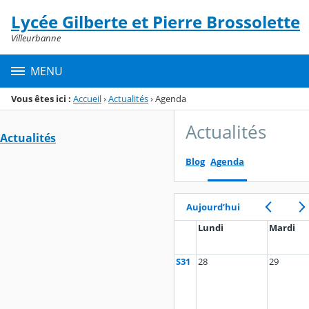
Panneau de gestion des cookies
Lycée Gilberte et Pierre Brossolette
Menu de la rubrique
Contenu
Villeurbanne
MENU
Vous êtes ici :
Accueil
›
Actualités
›
Agenda
Actualités
Actualités
Blog
Agenda
Aujourd’hui
Lundi
Mardi
S31
28
29